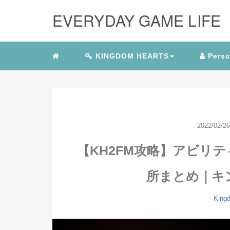
EVERYDAY GAME LIFE
KINGDOM HEARTS
Perso
2022/02/26
【KH2FM攻略】アビリ
所まとめ｜キ
King