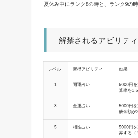
夏休み中にランク8の時と、ランク9の
解禁されるアビリテ
レベル
習得アビリティ
効果
1
開運占い
5000
算率を1
3
金運占い
5000
酬金額が
5
相性占い
5000
昇する（