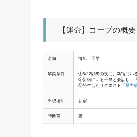
【運命】コープの概要
名前
御船 千早
解禁条件
①6/22以降の夜に、新宿に
②新宿にいる千早と会話し、「
③発生したリクエスト「
暴力
出現場所
新宿
時間帯
夜