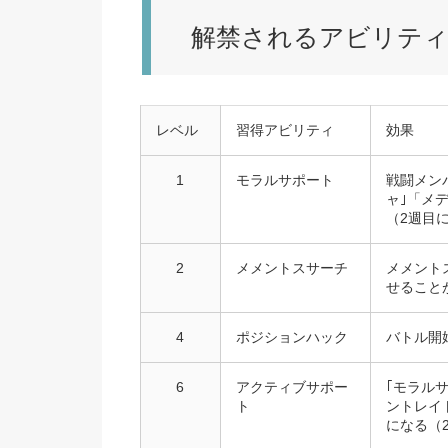
解禁されるアビリテ
レベル
習得アビリティ
効果
1
モラルサポート
戦闘メン
ャ｣「メ
（2週目
2
メメントスサーチ
メメント
せること
4
ポジションハック
バトル開
6
アクティブサポー
｢モラル
ト
ントレイ
になる（