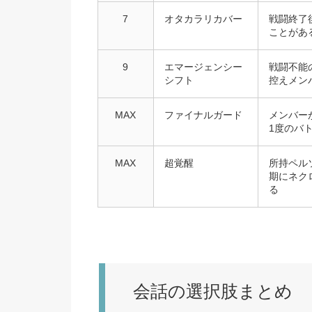
7
オタカラリカバー
戦闘終了
ことがあ
9
エマージェンシー
戦闘不能
シフト
控えメン
MAX
ファイナルガード
メンバー
1度のバ
MAX
超覚醒
所持ペル
期にネク
る
会話の選択肢まとめ