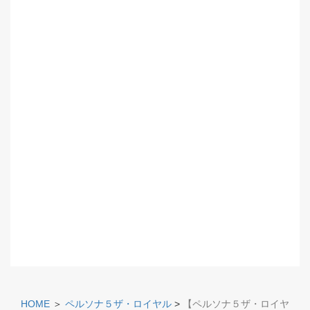
HOME
＞
ペルソナ５ザ・ロイヤル
>
【ペルソナ５ザ・ロイヤ