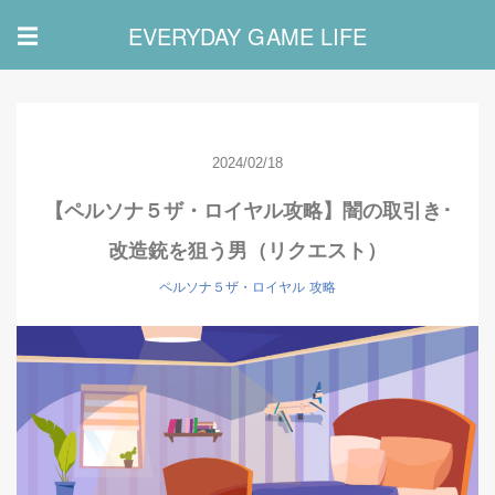
EVERYDAY GAME LIFE
☰
2024/02/18
【ペルソナ５ザ・ロイヤル攻略】闇の取引き･
改造銃を狙う男（リクエスト）
ペルソナ５ザ・ロイヤル
攻略