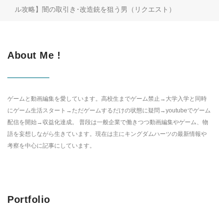
ル攻略】闇の取引き･改造銃を狙う男（リクエスト）
About Me !
ゲームと動画編集を愛しています。高校生までゲーム禁止→大学入学と同時
にゲーム生活スタート→ただゲームするだけの状態に疑問→youtubeでゲーム
配信を開始→収益化達成。 普段は一般企業で働きつつ動画編集やゲーム、物
語を妄想しながら生きています。現在は主にキングダムハーツの最新情報や
考察を中心に記事にしています。
Portfolio