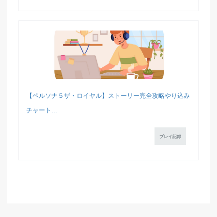
【ペルソナ５ザ・ロイヤル】ストーリー完全攻略やり込み
チャート...
プレイ記録