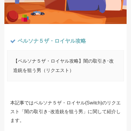
ペルソナ５ザ・ロイヤル攻略
【ペルソナ５ザ・ロイヤル攻略】闇の取引き･改
造銃を狙う男（リクエスト）
本記事ではペルソナ５ザ・ロイヤル(Switch)のリクエ
スト「闇の取引き･改造銃を狙う男」に関して紹介し
ます。