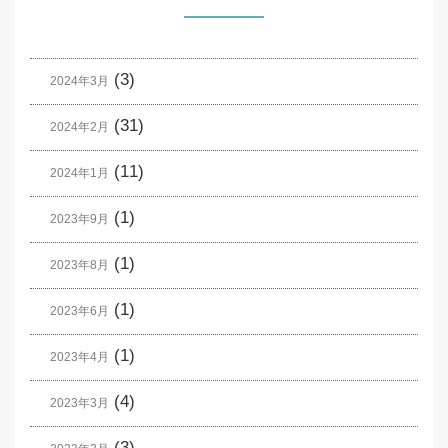
(3)
2024年3月
(31)
2024年2月
(11)
2024年1月
(1)
2023年9月
(1)
2023年8月
(1)
2023年6月
(1)
2023年4月
(4)
2023年3月
(3)