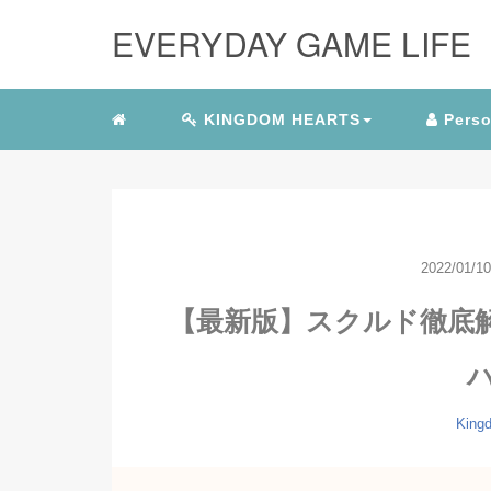
EVERYDAY GAME LIFE
KINGDOM HEARTS
Perso
2022/01/10
【最新版】スクルド徹底
King